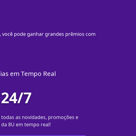
il , você pode ganhar grandes prêmios com
cias em Tempo Real
24/7
e todas as novidades, promoções e
 da 8U em tempo real!