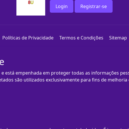
Login
Registrar-se
Políticas de Privacidade
Termos e Condições
Sitemap
de
os e está empenhada em proteger todas as informações pes
tados são utilizados exclusivamente para fins de melhoria