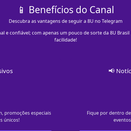
📱 Benefícios do Canal
Descubra as vantagens de seguir a 8U no Telegram
onal e confiável; com apenas um pouco de sorte da 8U Bras
facilidade!
sivos
📢 Notí
m, promoções especiais
Fique por dentro d
s únicos!
eventos