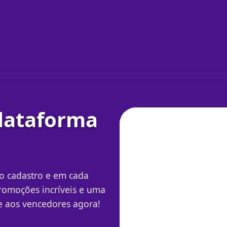
Plataforma
o cadastro e em cada
romoções incríveis e uma
se aos vencedores agora!