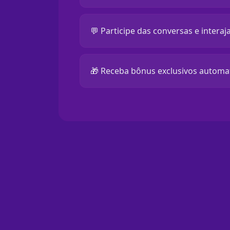
💬 Participe das conversas e interaj
🎁 Receba bônus exclusivos autom