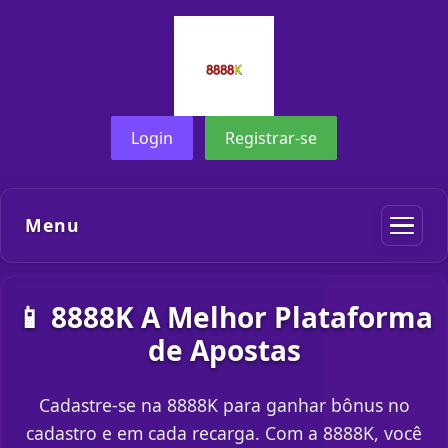
Login
Registrar-se
Menu
📱 8888K A Melhor Plataforma
de Apostas
Cadastre-se na 8888K para ganhar bônus no
cadastro e em cada recarga. Com a 8888K, você