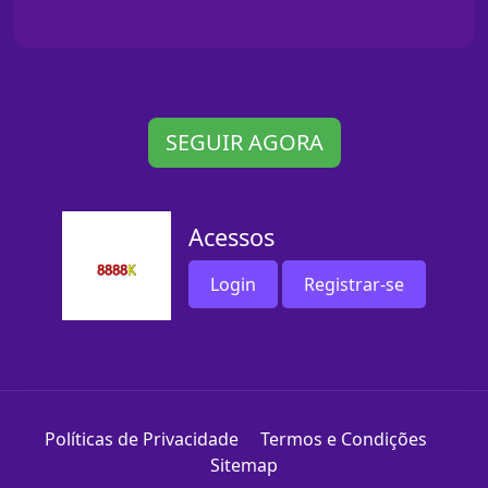
SEGUIR AGORA
Acessos
Login
Registrar-se
Políticas de Privacidade
Termos e Condições
Sitemap