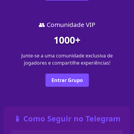
👥 Comunidade VIP
1000+
Junte-se a uma comunidade exclusiva de
jogadores e compartilhe experiências!
Entrar Grupo
📱 Como Seguir no Telegram