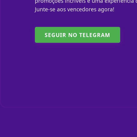
promoções incríveis e uma experiência d
Junte-se aos vencedores agora!
SEGUIR NO TELEGRAM