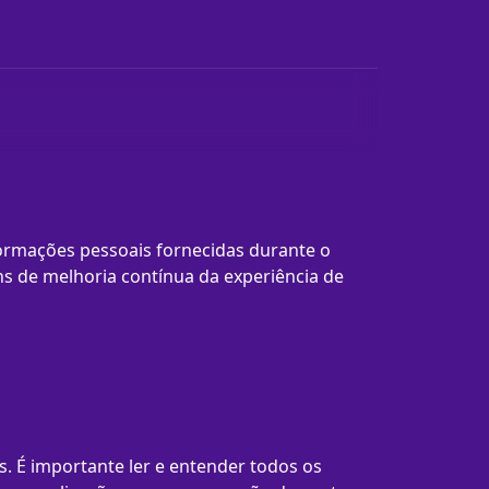
formações pessoais fornecidas durante o
ns de melhoria contínua da experiência de
. É importante ler e entender todos os