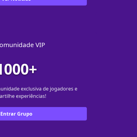
Comunidade VIP
1000+
unidade exclusiva de jogadores e
rtilhe experiências!
Entrar Grupo