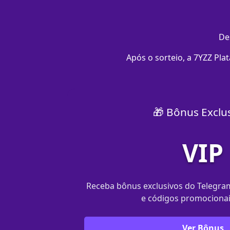
De
Após o sorteio, a 7YZZ Pla
🎁 Bônus Exclu
VIP
Receba bônus exclusivos do Telegra
e códigos promocionai
Ver Bônus