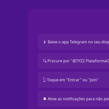
📱 Baixe o app Telegram no seu disp
🔍 Procure por "@7YZZ PlataformaOf
👆 Toque em "Entrar" ou "Join"
🔔 Ative as notificações para não p