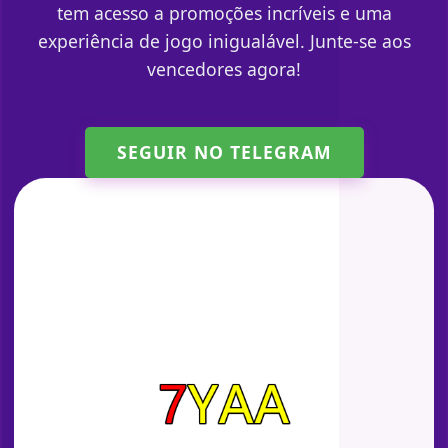
tem acesso a promoções incríveis e uma
experiência de jogo inigualável. Junte-se aos
vencedores agora!
SEGUIR NO TELEGRAM