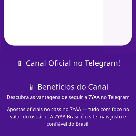
📱 Canal Oficial no Telegram!
📱 Benefícios do Canal
Descubra as vantagens de seguir a 7YAA no Telegram
Apostas oficiais no cassino 7YAA — tudo com foco no
valor do usuário. A 7YAA Brasil é o site mais justo e
confiável do Brasil.