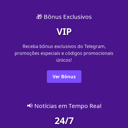
🎁 Bônus Exclusivos
VIP
Receba bônus exclusivos do Telegram,
promoções especiais e códigos promocionais
únicos!
Ver Bônus
📢 Notícias em Tempo Real
24/7