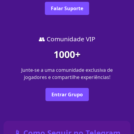
Falar Suporte
👥 Comunidade VIP
1000+
Junte-se a uma comunidade exclusiva de
jogadores e compartilhe experiências!
Entrar Grupo
📱 Como Seguir no Telegram