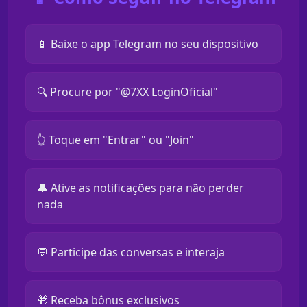
📱 Baixe o app Telegram no seu dispositivo
🔍 Procure por "@7XX LoginOficial"
👆 Toque em "Entrar" ou "Join"
🔔 Ative as notificações para não perder
nada
💬 Participe das conversas e interaja
🎁 Receba bônus exclusivos