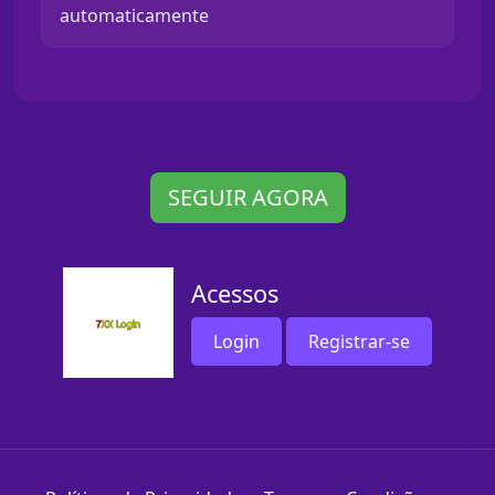
automaticamente
SEGUIR AGORA
Acessos
Login
Registrar-se