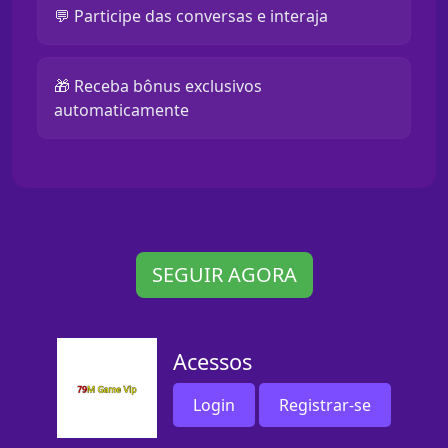
💬 Participe das conversas e interaja
🎁 Receba bônus exclusivos
automaticamente
SEGUIR AGORA
Acessos
Login
Registrar-se