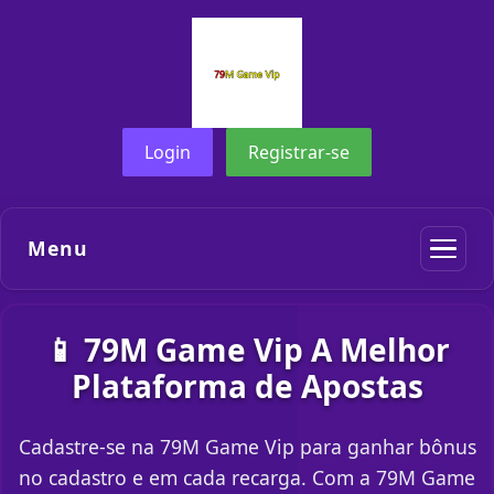
Login
Registrar-se
Menu
📱 79M Game Vip A Melhor
Plataforma de Apostas
Cadastre-se na 79M Game Vip para ganhar bônus
no cadastro e em cada recarga. Com a 79M Game