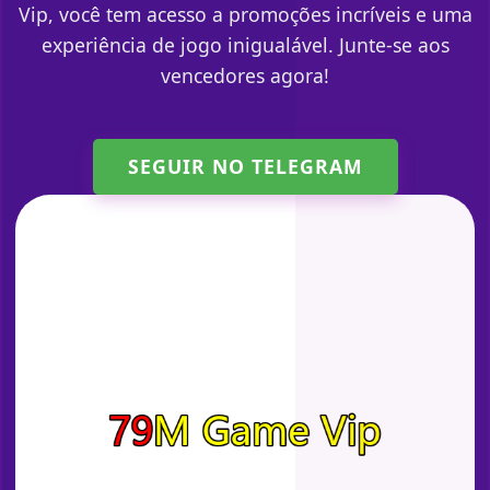
Vip, você tem acesso a promoções incríveis e uma
experiência de jogo inigualável. Junte-se aos
vencedores agora!
SEGUIR NO TELEGRAM