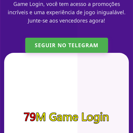
Game Login, você tem acesso a promoções
incríveis e uma experiência de jogo inigualável.
Junte-se aos vencedores agora!
SEGUIR NO TELEGRAM