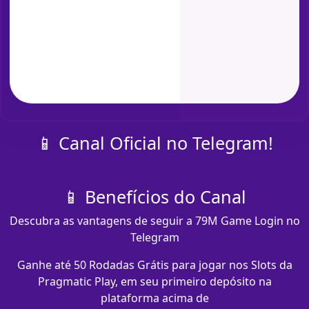
📱 Canal Oficial no Telegram!
📱 Benefícios do Canal
Descubra as vantagens de seguir a 79M Game Login no
Telegram
Ganhe até 50 Rodadas Grátis para jogar nos Slots da
Pragmatic Play, em seu primeiro depósito na
plataforma acima de