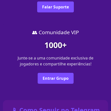
Falar Suporte
👥 Comunidade VIP
1000+
Junte-se a uma comunidade exclusiva de
jogadores e compartilhe experiências!
Entrar Grupo
📱 Como Seguir no Telegram