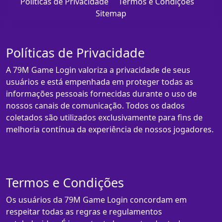
Políticas de Privacidade
Termos e Condições
Sitemap
Políticas de Privacidade
A 79M Game Login valoriza a privacidade de seus
usuários e está empenhada em proteger todas as
informações pessoais fornecidas durante o uso de
nossos canais de comunicação. Todos os dados
coletados são utilizados exclusivamente para fins de
melhoria contínua da experiência de nossos jogadores.
Termos e Condições
Os usuários da 79M Game Login concordam em
respeitar todas as regras e regulamentos