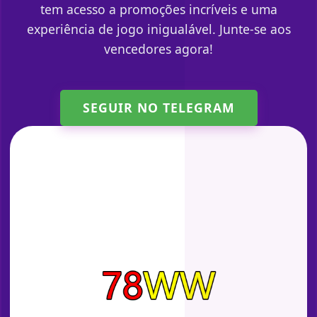
tem acesso a promoções incríveis e uma
experiência de jogo inigualável. Junte-se aos
vencedores agora!
SEGUIR NO TELEGRAM