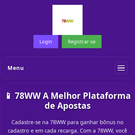
Login
Registrar-se
Menu
📱 78WW A Melhor Plataforma
de Apostas
Cadastre-se na 78WW para ganhar bônus no
cadastro e em cada recarga. Com a 78WW, você