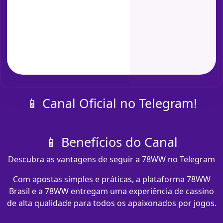
📱 Canal Oficial no Telegram!
📱 Benefícios do Canal
Descubra as vantagens de seguir a 78WW no Telegram
Com apostas simples e práticas, a plataforma 78WW
Brasil e a 78WW entregam uma experiência de cassino
de alta qualidade para todos os apaixonados por jogos.