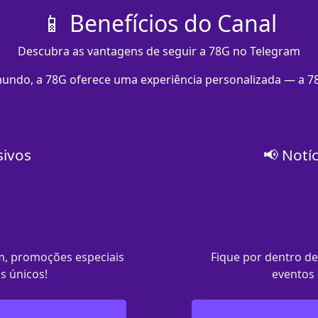
📱 Benefícios do Canal
Descubra as vantagens de seguir a 78G no Telegram
ndo, a 78G oferece uma experiência personalizada — a 78G 
sivos
📢 Notí
m, promoções especiais
Fique por dentro d
s únicos!
eventos