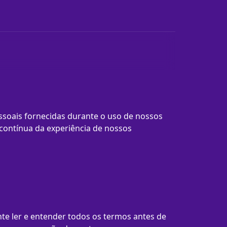
ssoais fornecidas durante o uso de nossos
 contínua da experiência de nossos
te ler e entender todos os termos antes de