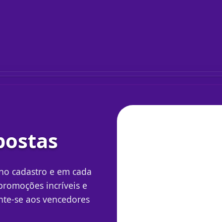
postas
no cadastro e em cada
promoções incríveis e
unte-se aos vencedores