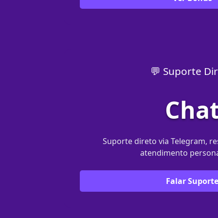
💬 Suporte Di
Cha
Suporte direto via Telegram, r
atendimento persona
Falar Suport