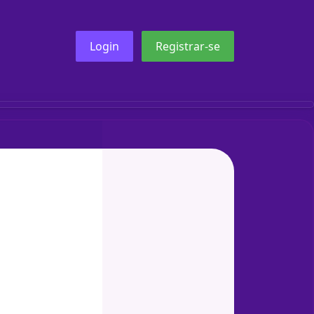
Login
Registrar-se