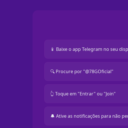
📱 Baixe o app Telegram no seu disp
🔍 Procure por "@78GOficial"
👆 Toque em "Entrar" ou "Join"
🔔 Ative as notificações para não p