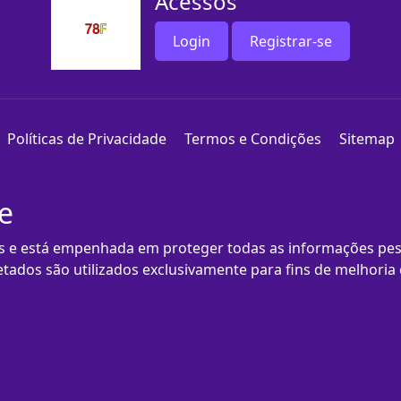
Acessos
Login
Registrar-se
Políticas de Privacidade
Termos e Condições
Sitemap
de
ios e está empenhada em proteger todas as informações pe
tados são utilizados exclusivamente para fins de melhoria