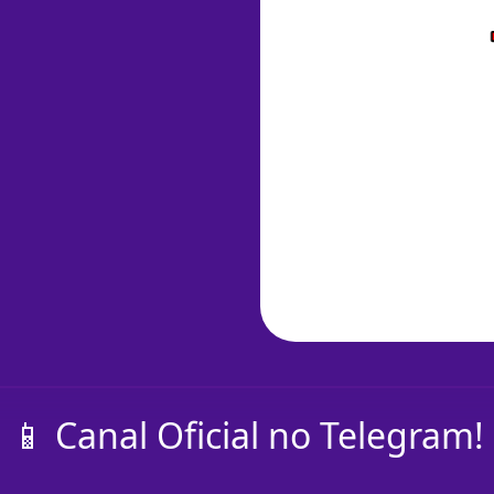
📱 Canal Oficial no Telegram!