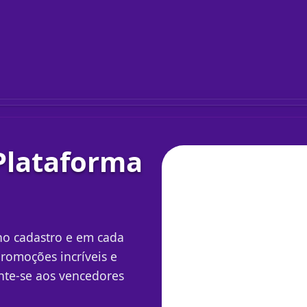
Plataforma
no cadastro e em cada
romoções incríveis e
unte-se aos vencedores