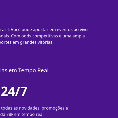
asil. Você pode apostar em eventos ao vivo
ionais. Com odds competitivas e uma ampla
ortes em grandes vitórias.
cias em Tempo Real
24/7
e todas as novidades, promoções e
 da 78F em tempo real!