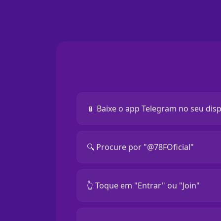
📱 Baixe o app Telegram no seu disp
🔍 Procure por "@78FOficial"
👆 Toque em "Entrar" ou "Join"