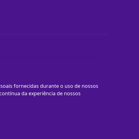
ssoais fornecidas durante o uso de nossos
 contínua da experiência de nossos