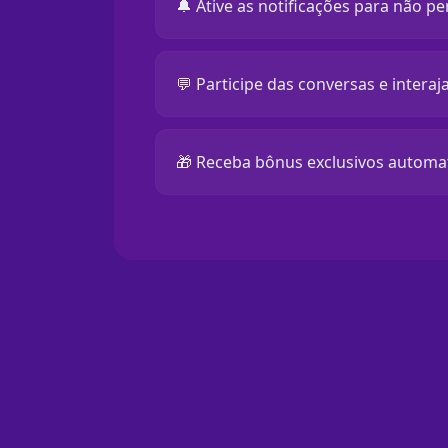
🔔 Ative as notificações para não p
💬 Participe das conversas e interaj
🎁 Receba bônus exclusivos autom