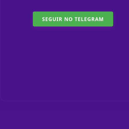
SEGUIR NO TELEGRAM