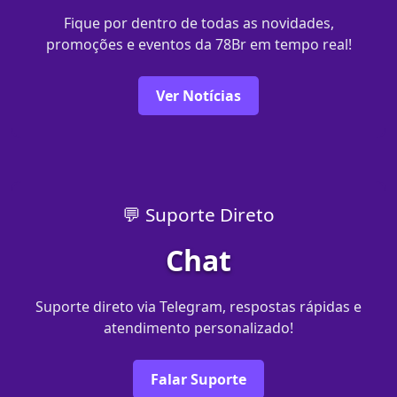
Fique por dentro de todas as novidades,
promoções e eventos da 78Br em tempo real!
Ver Notícias
💬 Suporte Direto
Chat
Suporte direto via Telegram, respostas rápidas e
atendimento personalizado!
Falar Suporte