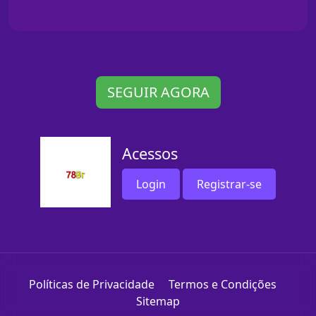
SEGUIR AGORA
Acessos
Login
Registrar-se
Políticas de Privacidade
Termos e Condições
Sitemap