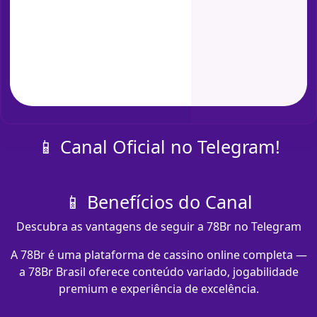
📱 Canal Oficial no Telegram!
📱 Benefícios do Canal
Descubra as vantagens de seguir a 78Br no Telegram
A 78Br é uma plataforma de cassino online completa —
a 78Br Brasil oferece conteúdo variado, jogabilidade
premium e experiência de excelência.