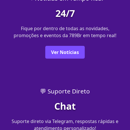
24/7
Fique por dentro de todas as novidades,
promoções e eventos da 789Br em tempo real!
Ver Notícias
💬 Suporte Direto
Chat
Suporte direto via Telegram, respostas rápidas e
atendimento personalizado!