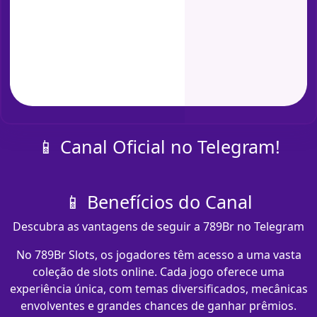
📱 Canal Oficial no Telegram!
📱 Benefícios do Canal
Descubra as vantagens de seguir a 789Br no Telegram
No 789Br Slots, os jogadores têm acesso a uma vasta
coleção de slots online. Cada jogo oferece uma
experiência única, com temas diversificados, mecânicas
envolventes e grandes chances de ganhar prêmios.