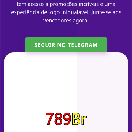
tem acesso a promoções incríveis e uma
experiência de jogo inigualável. Junte-se aos
vencedores agora!
SEGUIR NO TELEGRAM