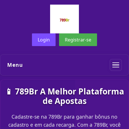
Login
Registrar-se
Menu
📱 789Br A Melhor Plataforma
de Apostas
Cadastre-se na 789Br para ganhar bônus no
cadastro e em cada recarga. Com a 789Br, você