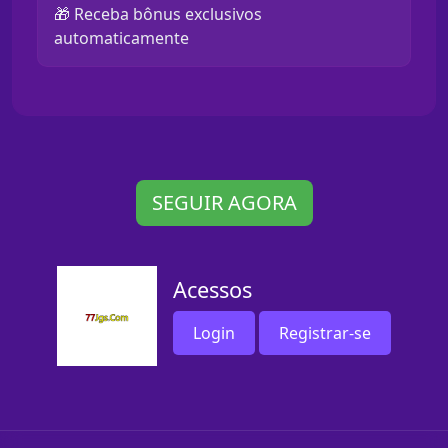
🎁 Receba bônus exclusivos
automaticamente
SEGUIR AGORA
Acessos
Login
Registrar-se