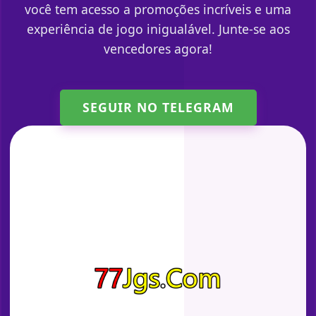
você tem acesso a promoções incríveis e uma
experiência de jogo inigualável. Junte-se aos
vencedores agora!
SEGUIR NO TELEGRAM