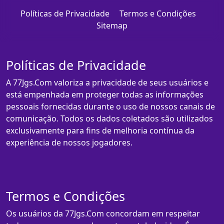
Políticas de Privacidade
Termos e Condições
Sitemap
Políticas de Privacidade
A 77Jgs.Com valoriza a privacidade de seus usuários e
está empenhada em proteger todas as informações
pessoais fornecidas durante o uso de nossos canais de
comunicação. Todos os dados coletados são utilizados
exclusivamente para fins de melhoria contínua da
experiência de nossos jogadores.
Termos e Condições
Os usuários da 77Jgs.Com concordam em respeitar