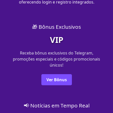
oferecendo login e registro integrados.
🎁 Bônus Exclusivos
VIP
Receba bônus exclusivos do Telegram,
promoções especiais e códigos promocionais
únicos!
Ver Bônus
📢 Notícias em Tempo Real