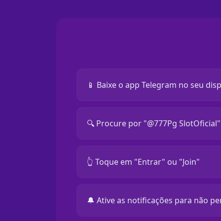
📱 Baixe o app Telegram no seu disp
🔍 Procure por "@777Pg SlotOficial"
👆 Toque em "Entrar" ou "Join"
🔔 Ative as notificações para não p