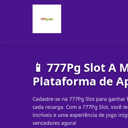
📱 777Pg Slot A 
Plataforma de A
Cadastre-se na 777Pg Slot para ganhar
cada recarga. Com a 777Pg Slot, você 
incríveis e uma experiência de jogo inig
vencedores agora!