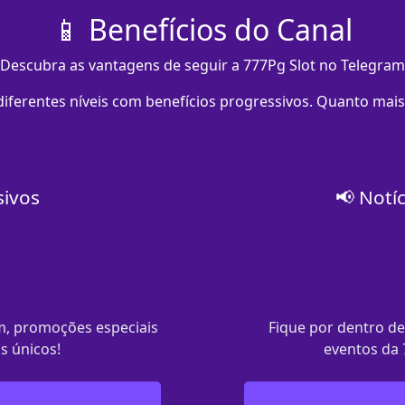
📱 Benefícios do Canal
Descubra as vantagens de seguir a 777Pg Slot no Telegram
iferentes níveis com benefícios progressivos. Quanto mais 
sivos
📢 Notí
m, promoções especiais
Fique por dentro d
s únicos!
eventos da 