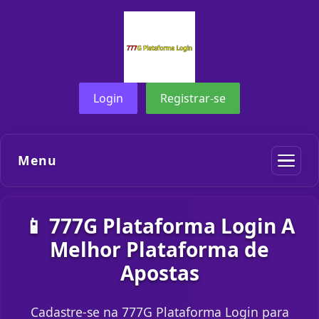
Login
Registrar-se
Menu
📱 777G Plataforma Login A
Melhor Plataforma de
Apostas
Cadastre-se na 777G Plataforma Login para