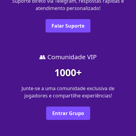
Suporte direto via Telegram, respostas rápidas e
atendimento personalizado!
Falar Suporte
👥 Comunidade VIP
1000+
Junte-se a uma comunidade exclusiva de
jogadores e compartilhe experiências!
Entrar Grupo