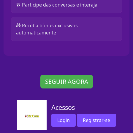
💬 Participe das conversas e interaja
🎁 Receba bônus exclusivos
automaticamente
SEGUIR AGORA
Acessos
Login
Registrar-se