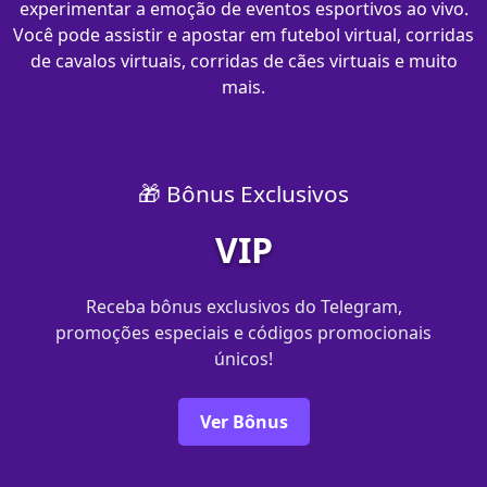
experimentar a emoção de eventos esportivos ao vivo.
Você pode assistir e apostar em futebol virtual, corridas
de cavalos virtuais, corridas de cães virtuais e muito
mais.
🎁 Bônus Exclusivos
VIP
Receba bônus exclusivos do Telegram,
promoções especiais e códigos promocionais
únicos!
Ver Bônus