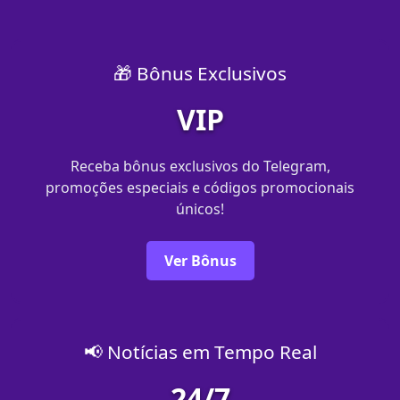
🎁 Bônus Exclusivos
VIP
Receba bônus exclusivos do Telegram,
promoções especiais e códigos promocionais
únicos!
Ver Bônus
📢 Notícias em Tempo Real
24/7