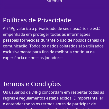
Sitemap
Políticas de Privacidade
A 74Pg valoriza a privacidade de seus usuários e está
empenhada em proteger todas as informações
pessoais fornecidas durante o uso de nossos canais de
comunicação. Todos os dados coletados são utilizados
exclusivamente para fins de melhoria contínua da
experiência de nossos jogadores.
Termos e Condições
Os usuários da 74Pg concordam em respeitar todas as
regras e regulamentos estabelecidos. É importante ler
e entender todos os termos antes de participar de