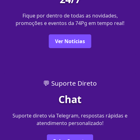
Fique por dentro de todas as novidades,
promoções e eventos da 74Pg em tempo real!
Ver Notícias
💬 Suporte Direto
Chat
Suporte direto via Telegram, respostas rápidas e
atendimento personalizado!