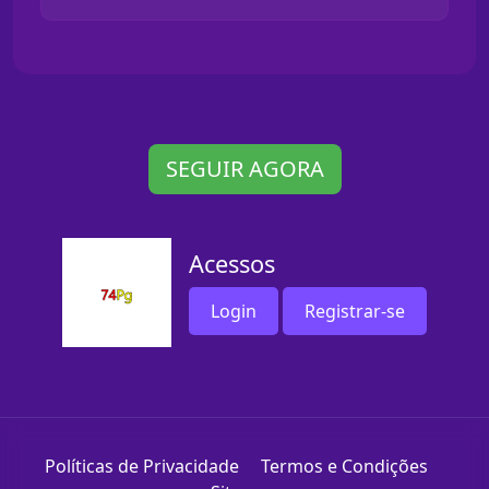
SEGUIR AGORA
Acessos
Login
Registrar-se
Políticas de Privacidade
Termos e Condições