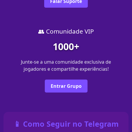
Falar Suporte
👥 Comunidade VIP
1000+
Junte-se a uma comunidade exclusiva de
jogadores e compartilhe experiências!
Entrar Grupo
📱 Como Seguir no Telegram