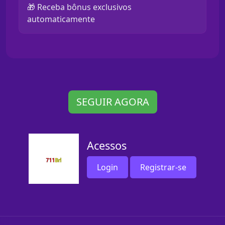
🎁 Receba bônus exclusivos
automaticamente
SEGUIR AGORA
Acessos
Login
Registrar-se