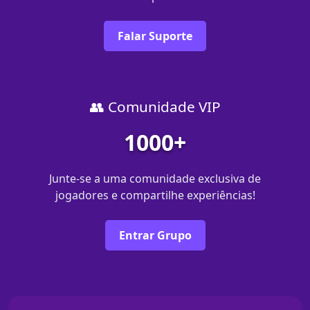
Falar Suporte
👥 Comunidade VIP
1000+
Junte-se a uma comunidade exclusiva de
jogadores e compartilhe experiências!
Entrar Grupo