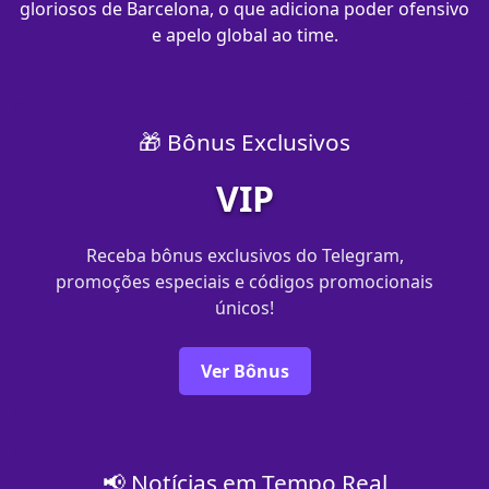
gloriosos de Barcelona, o que adiciona poder ofensivo
e apelo global ao time.
🎁 Bônus Exclusivos
VIP
Receba bônus exclusivos do Telegram,
promoções especiais e códigos promocionais
únicos!
Ver Bônus
📢 Notícias em Tempo Real