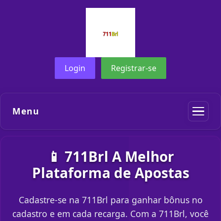
Login
Registrar-se
Menu
📱 711Brl A Melhor
Plataforma de Apostas
Cadastre-se na 711Brl para ganhar bônus no
cadastro e em cada recarga. Com a 711Brl, você