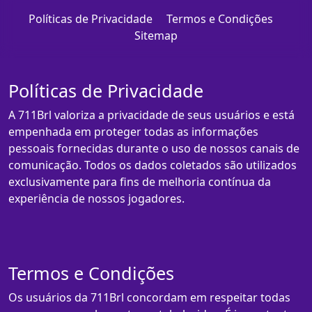
Políticas de Privacidade
Termos e Condições
Sitemap
Políticas de Privacidade
A 711Brl valoriza a privacidade de seus usuários e está
empenhada em proteger todas as informações
pessoais fornecidas durante o uso de nossos canais de
comunicação. Todos os dados coletados são utilizados
exclusivamente para fins de melhoria contínua da
experiência de nossos jogadores.
Termos e Condições
Os usuários da 711Brl concordam em respeitar todas