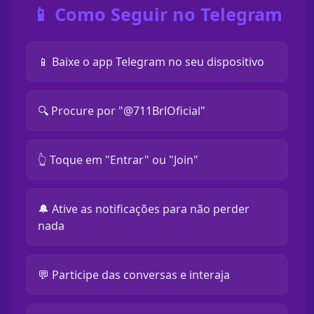
📱 Como Seguir no Telegram
📱 Baixe o app Telegram no seu dispositivo
🔍 Procure por "@711BrlOficial"
👆 Toque em "Entrar" ou "Join"
🔔 Ative as notificações para não perder
nada
💬 Participe das conversas e interaja