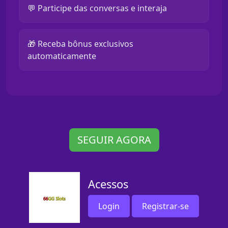
💬 Participe das conversas e interaja
🎁 Receba bônus exclusivos
automaticamente
SEGUIR AGORA
Acessos
Login
Registrar-se