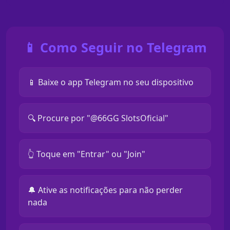
📱 Como Seguir no Telegram
📱 Baixe o app Telegram no seu dispositivo
🔍 Procure por "@66GG SlotsOficial"
👆 Toque em "Entrar" ou "Join"
🔔 Ative as notificações para não perder
nada