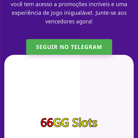
você tem acesso a promoções incríveis e uma
experiência de jogo inigualável. Junte-se aos
vencedores agora!
SEGUIR NO TELEGRAM