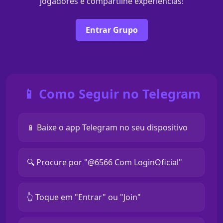
jogadores e compartilhe experiências!
Entrar Grupo
📱 Como Seguir no Telegram
📱 Baixe o app Telegram no seu dispositivo
🔍 Procure por "@6566 Com LoginOficial"
👆 Toque em "Entrar" ou "Join"