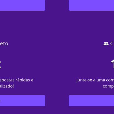
reto
👥 
t
espostas rápidas e
Junte-se a uma com
lizado!
compa
e