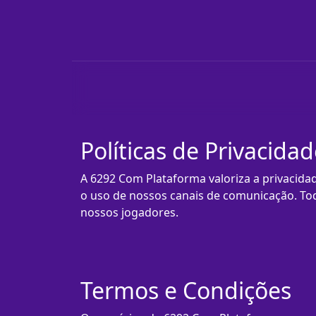
Políticas de Privacida
A 6292 Com Plataforma valoriza a privacid
o uso de nossos canais de comunicação. Tod
nossos jogadores.
Termos e Condições