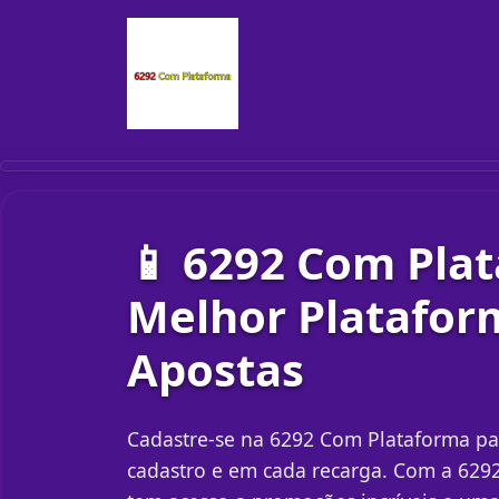
📱 6292 Com Pla
Melhor Platafor
Apostas
Cadastre-se na 6292 Com Plataforma p
cadastro e em cada recarga. Com a 629