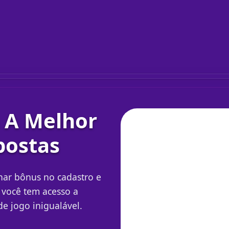
 A Melhor
postas
ar bônus no cadastro e
você tem acesso a
e jogo inigualável.