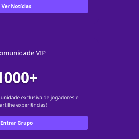
Ver Notícias
Comunidade VIP
1000+
unidade exclusiva de jogadores e
rtilhe experiências!
Entrar Grupo