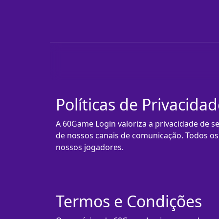
Políticas de Privacida
A 60Game Login valoriza a privacidade de 
de nossos canais de comunicação. Todos os 
nossos jogadores.
Termos e Condições