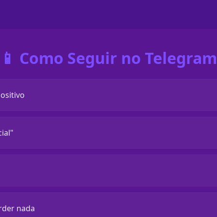
📱 Como Seguir no Telegram
ositivo
ial"
erder nada