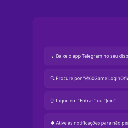
📱 Baixe o app Telegram no seu disp
🔍 Procure por "@60Game LoginOfic
👆 Toque em "Entrar" ou "Join"
🔔 Ative as notificações para não p