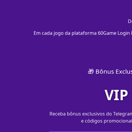
D
Em cada jogo da plataforma 60Game Login B
🎁 Bônus Exclu
VIP
Receba bônus exclusivos do Telegra
e códigos promocionai