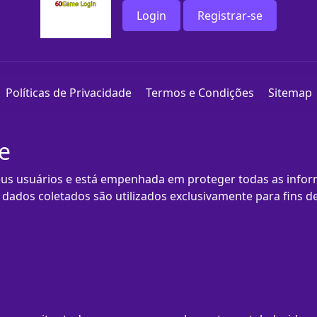
Login
Registrar-se
Políticas de Privacidade
Termos e Condições
Sitemap
de
seus usuários e está empenhada em proteger todas as infor
dados coletados são utilizados exclusivamente para fins d