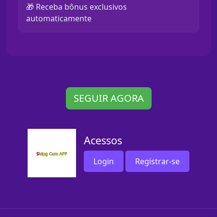
🎁 Receba bônus exclusivos
automaticamente
SEGUIR AGORA
Acessos
Login
Registrar-se