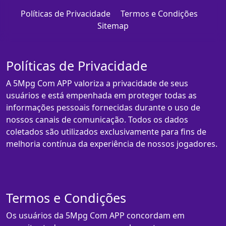
Políticas de Privacidade
Termos e Condições
Sitemap
Políticas de Privacidade
A 5Mpg Com APP valoriza a privacidade de seus
usuários e está empenhada em proteger todas as
informações pessoais fornecidas durante o uso de
nossos canais de comunicação. Todos os dados
coletados são utilizados exclusivamente para fins de
melhoria contínua da experiência de nossos jogadores.
Termos e Condições
Os usuários da 5Mpg Com APP concordam em