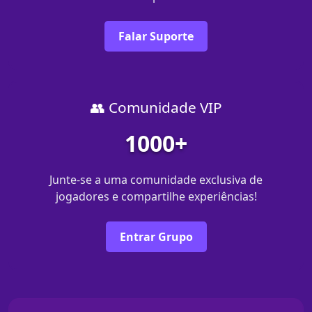
Falar Suporte
👥 Comunidade VIP
1000+
Junte-se a uma comunidade exclusiva de
jogadores e compartilhe experiências!
Entrar Grupo