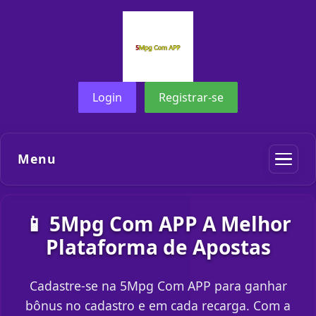
Login
Registrar-se
Menu
📱 5Mpg Com APP A Melhor
Plataforma de Apostas
Cadastre-se na 5Mpg Com APP para ganhar
bônus no cadastro e em cada recarga. Com a