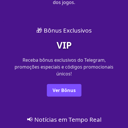
dos jogos.
🎁 Bônus Exclusivos
VIP
Receba bônus exclusivos do Telegram,
promoções especiais e códigos promocionais
únicos!
Ver Bônus
📢 Notícias em Tempo Real