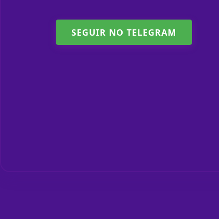
SEGUIR NO TELEGRAM