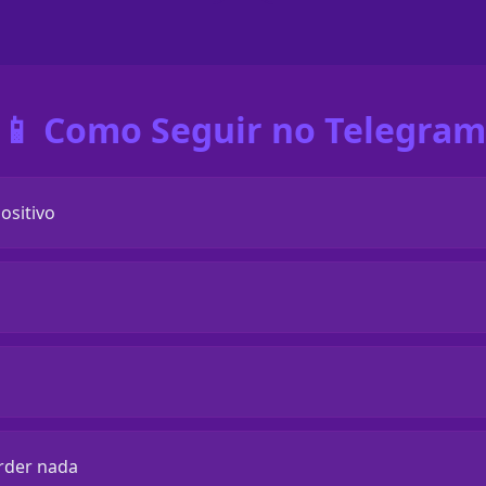
📱 Como Seguir no Telegram
ositivo
erder nada