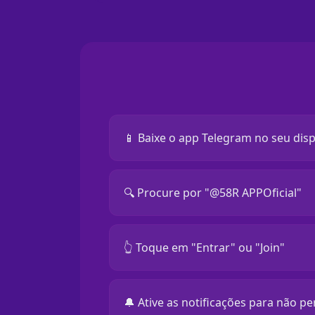
📱 Baixe o app Telegram no seu disp
🔍 Procure por "@58R APPOficial"
👆 Toque em "Entrar" ou "Join"
🔔 Ative as notificações para não p