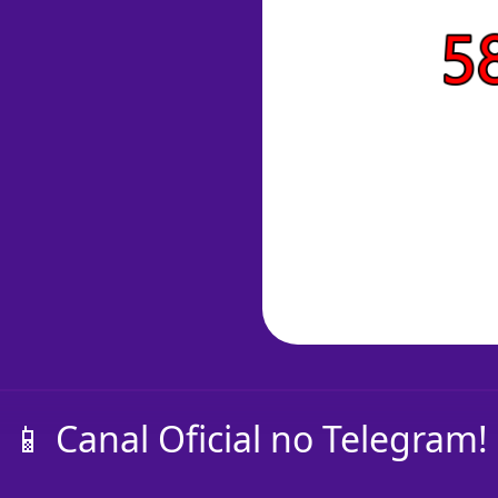
📱 Canal Oficial no Telegram!