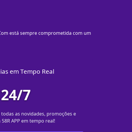
ine Com está sempre comprometida com um
cias em Tempo Real
24/7
e todas as novidades, promoções e
a 58R APP em tempo real!