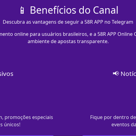
📱 Benefícios do Canal
Descubra as vantagens de seguir a 58R APP no Telegram
imento online para usuários brasileiros, e a 58R APP Onl
ambiente de apostas transparente.
sivos
📢 Notí
m, promoções especiais
Fique por dentro d
s únicos!
eventos d