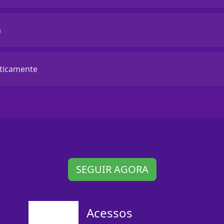
a
aticamente
SEGUIR AGORA
Acessos