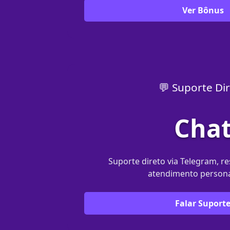
Ver Bônus
💬 Suporte Di
Cha
Suporte direto via Telegram, r
atendimento persona
Falar Suport