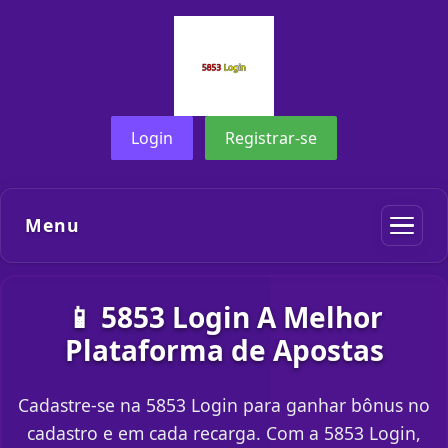
Login
Registrar-se
Menu
📱 5853 Login A Melhor
Plataforma de Apostas
Cadastre-se na 5853 Login para ganhar bônus no
cadastro e em cada recarga. Com a 5853 Login,