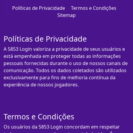
Políticas de Privacidade
Termos e Condições
Sitemap
Políticas de Privacidade
A 5853 Login valoriza a privacidade de seus usuários e
está empenhada em proteger todas as informações
pessoais fornecidas durante o uso de nossos canais de
comunicação. Todos os dados coletados são utilizados
exclusivamente para fins de melhoria contínua da
experiência de nossos jogadores.
Termos e Condições
Os usuários da 5853 Login concordam em respeitar