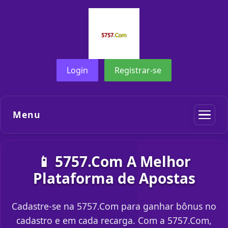
Login
Registrar-se
Menu
📱 5757.Com A Melhor
Plataforma de Apostas
Cadastre-se na 5757.Com para ganhar bônus no
cadastro e em cada recarga. Com a 5757.Com,