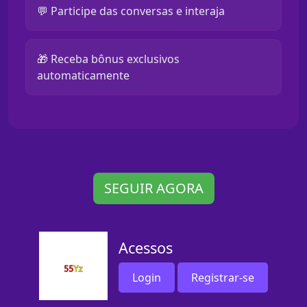
💬 Participe das conversas e interaja
🎁 Receba bônus exclusivos
automaticamente
SEGUIR AGORA
Acessos
Login
Registrar-se