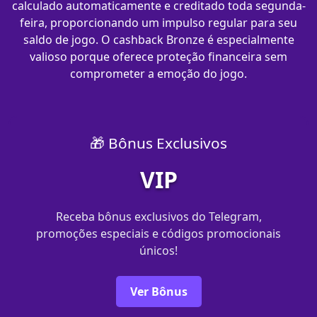
calculado automaticamente e creditado toda segunda-
feira, proporcionando um impulso regular para seu
saldo de jogo. O cashback Bronze é especialmente
valioso porque oferece proteção financeira sem
comprometer a emoção do jogo.
🎁 Bônus Exclusivos
VIP
Receba bônus exclusivos do Telegram,
promoções especiais e códigos promocionais
únicos!
Ver Bônus