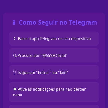
📱 Como Seguir no Telegram
📱 Baixe o app Telegram no seu dispositivo
🔍 Procure por "@55YzOficial"
👆 Toque em "Entrar" ou "Join"
🔔 Ative as notificações para não perder
nada