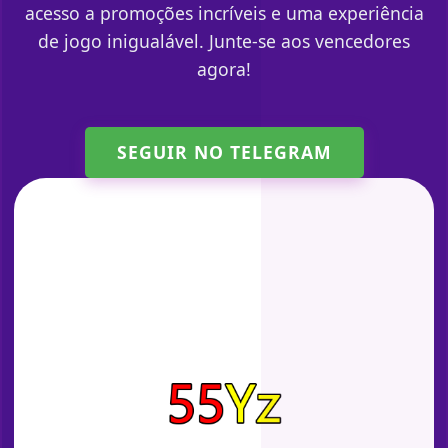
acesso a promoções incríveis e uma experiência
de jogo inigualável. Junte-se aos vencedores
agora!
SEGUIR NO TELEGRAM