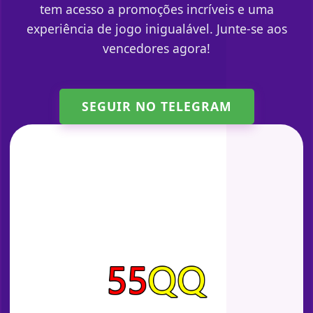
tem acesso a promoções incríveis e uma
experiência de jogo inigualável. Junte-se aos
vencedores agora!
SEGUIR NO TELEGRAM