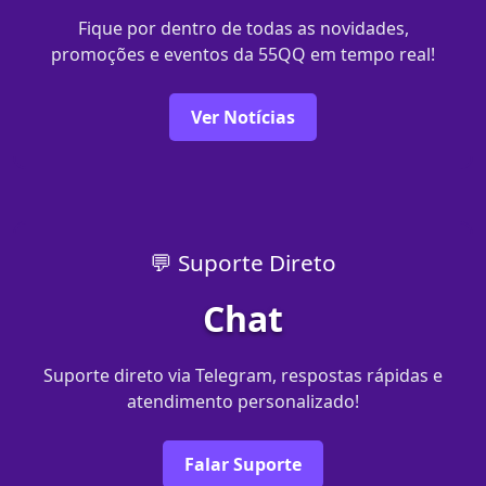
Fique por dentro de todas as novidades,
promoções e eventos da 55QQ em tempo real!
Ver Notícias
💬 Suporte Direto
Chat
Suporte direto via Telegram, respostas rápidas e
atendimento personalizado!
Falar Suporte