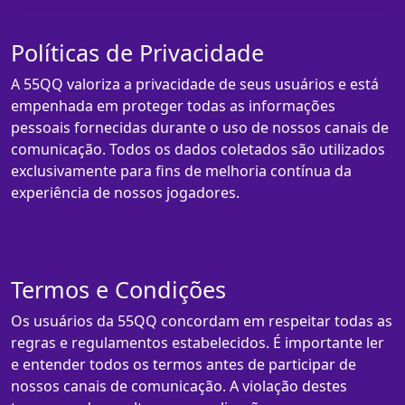
Políticas de Privacidade
A 55QQ valoriza a privacidade de seus usuários e está
empenhada em proteger todas as informações
pessoais fornecidas durante o uso de nossos canais de
comunicação. Todos os dados coletados são utilizados
exclusivamente para fins de melhoria contínua da
experiência de nossos jogadores.
Termos e Condições
Os usuários da 55QQ concordam em respeitar todas as
regras e regulamentos estabelecidos. É importante ler
e entender todos os termos antes de participar de
nossos canais de comunicação. A violação destes