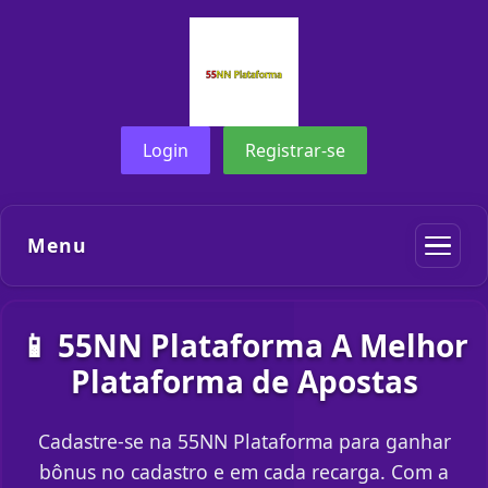
Login
Registrar-se
Menu
📱 55NN Plataforma A Melhor
Plataforma de Apostas
Cadastre-se na 55NN Plataforma para ganhar
bônus no cadastro e em cada recarga. Com a