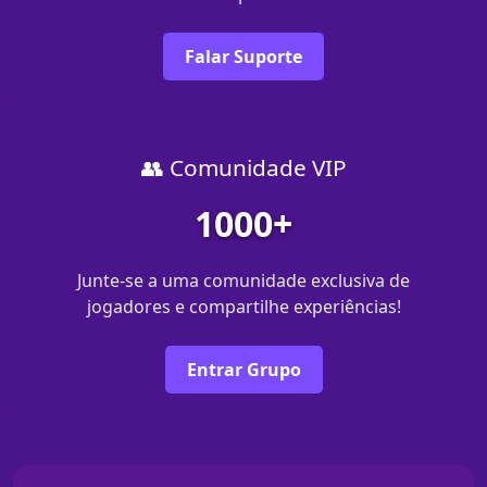
Falar Suporte
👥 Comunidade VIP
1000+
Junte-se a uma comunidade exclusiva de
jogadores e compartilhe experiências!
Entrar Grupo