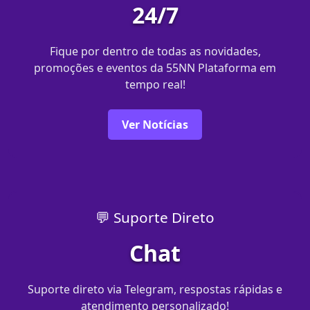
24/7
Fique por dentro de todas as novidades,
promoções e eventos da 55NN Plataforma em
tempo real!
Ver Notícias
💬 Suporte Direto
Chat
Suporte direto via Telegram, respostas rápidas e
atendimento personalizado!