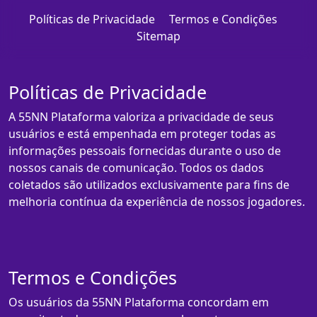
Políticas de Privacidade
Termos e Condições
Sitemap
Políticas de Privacidade
A 55NN Plataforma valoriza a privacidade de seus
usuários e está empenhada em proteger todas as
informações pessoais fornecidas durante o uso de
nossos canais de comunicação. Todos os dados
coletados são utilizados exclusivamente para fins de
melhoria contínua da experiência de nossos jogadores.
Termos e Condições
Os usuários da 55NN Plataforma concordam em