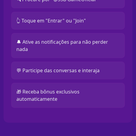
👆 Toque em "Entrar" ou "Join"
🔔 Ative as notificações para não perder
nada
💬 Participe das conversas e interaja
🎁 Receba bônus exclusivos
automaticamente