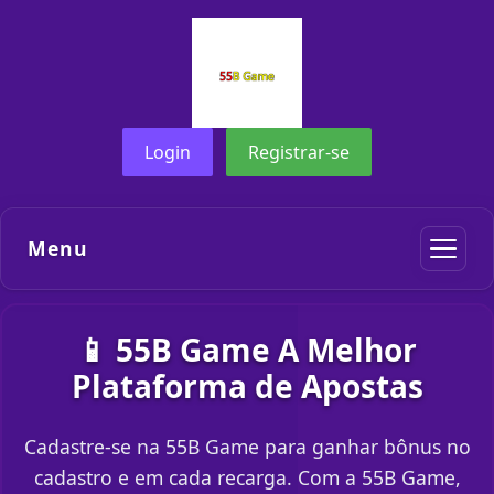
Login
Registrar-se
Menu
📱 55B Game A Melhor
Plataforma de Apostas
Cadastre-se na 55B Game para ganhar bônus no
cadastro e em cada recarga. Com a 55B Game,