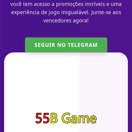
você tem acesso a promoções incríveis e uma
experiência de jogo inigualável. Junte-se aos
vencedores agora!
SEGUIR NO TELEGRAM