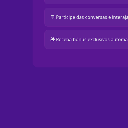
💬 Participe das conversas e interaj
🎁 Receba bônus exclusivos autom