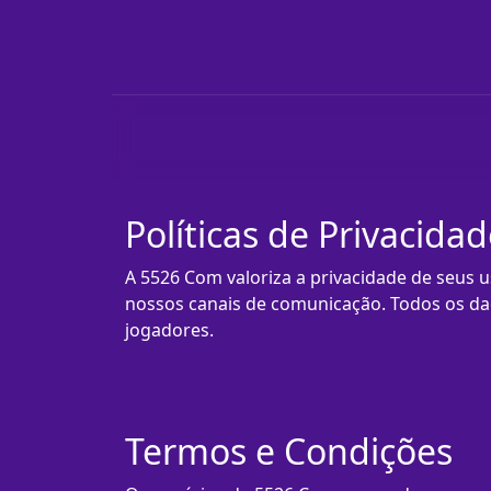
Políticas de Privacida
A 5526 Com valoriza a privacidade de seus
nossos canais de comunicação. Todos os dad
jogadores.
Termos e Condições