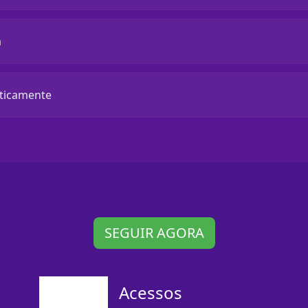
a
aticamente
SEGUIR AGORA
Acessos