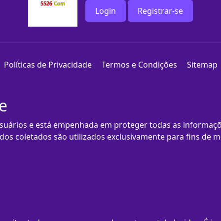
Login
Registrar-se
Políticas de Privacidade
Termos e Condições
Sitemap
de
 usuários e está empenhada em proteger todas as informaçõ
os coletados são utilizados exclusivamente para fins de m