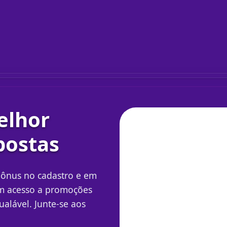
elhor
postas
bônus no cadastro e em
em acesso a promoções
ualável. Junte-se aos