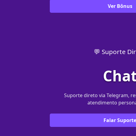
Ver Bônus
💬 Suporte Di
Cha
Suporte direto via Telegram, r
atendimento persona
Falar Suport