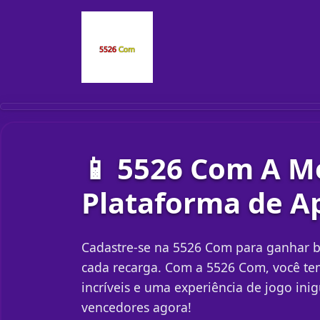
📱 5526 Com A M
Plataforma de A
Cadastre-se na 5526 Com para ganhar 
cada recarga. Com a 5526 Com, você t
incríveis e uma experiência de jogo inig
vencedores agora!