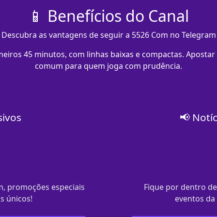
📱 Benefícios do Canal
Descubra as vantagens de seguir a 5526 Com no Telegram
imeiros 45 minutos, com linhas baixas e compactas. Aposta
comum para quem joga com prudência.
sivos
📢 Notí
m, promoções especiais
Fique por dentro d
s únicos!
eventos da