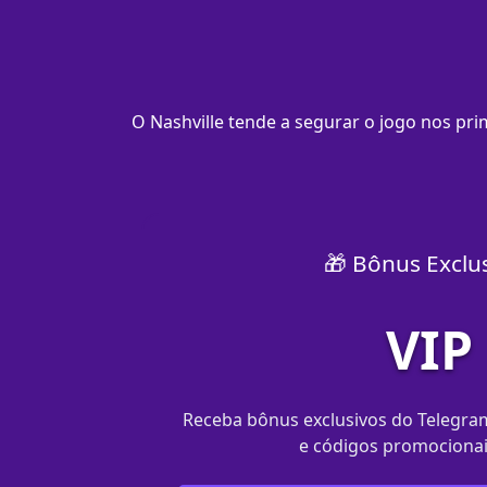
O Nashville tende a segurar o jogo nos pr
🎁 Bônus Exclu
VIP
Receba bônus exclusivos do Telegra
e códigos promocionai