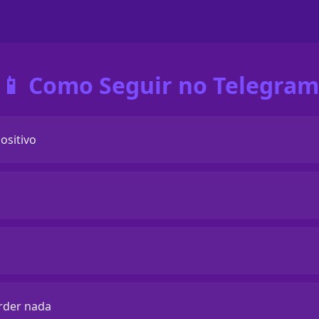
📱 Como Seguir no Telegram
ositivo
erder nada