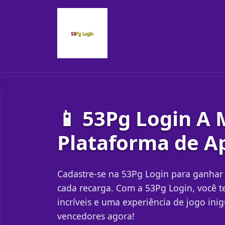
📱 53Pg Login A 
Plataforma de A
Cadastre-se na 53Pg Login para ganhar
cada recarga. Com a 53Pg Login, você 
incríveis e uma experiência de jogo inig
vencedores agora!