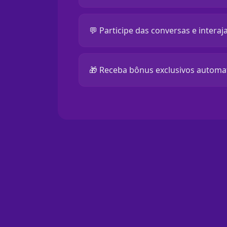
💬 Participe das conversas e interaj
🎁 Receba bônus exclusivos autom