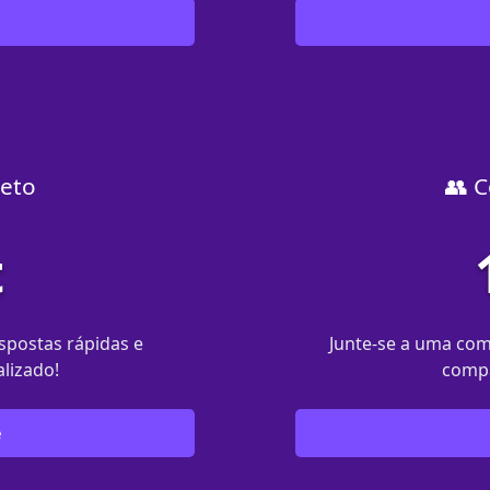
reto
👥 
t
espostas rápidas e
Junte-se a uma com
lizado!
compa
e