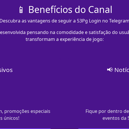
📱 Benefícios do Canal
Descubra as vantagens de seguir a 53Pg Login no Telegra
desenvolvida pensando na comodidade e satisfação do usuá
transformam a experiência de jogo:
sivos
📢 Notí
m, promoções especiais
Fique por dentro d
s únicos!
eventos da 