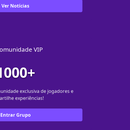
Ver Notícias
Comunidade VIP
1000+
unidade exclusiva de jogadores e
rtilhe experiências!
Entrar Grupo