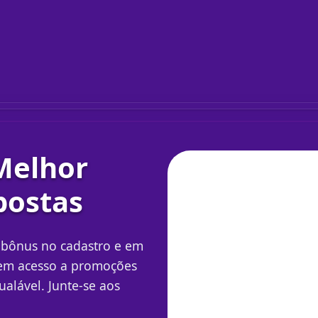
Melhor
postas
 bônus no cadastro e em
tem acesso a promoções
ualável. Junte-se aos