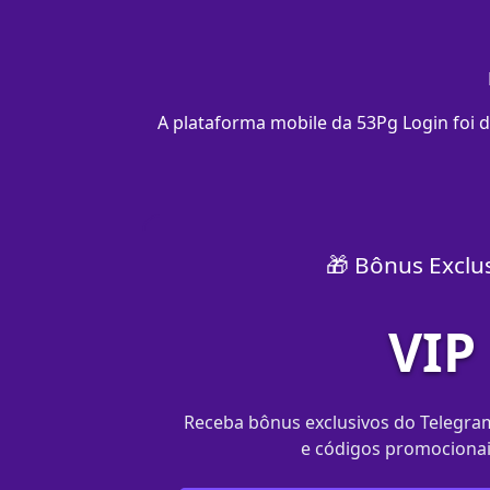
A plataforma mobile da 53Pg Login foi 
🎁 Bônus Exclu
VIP
Receba bônus exclusivos do Telegra
e códigos promocionai