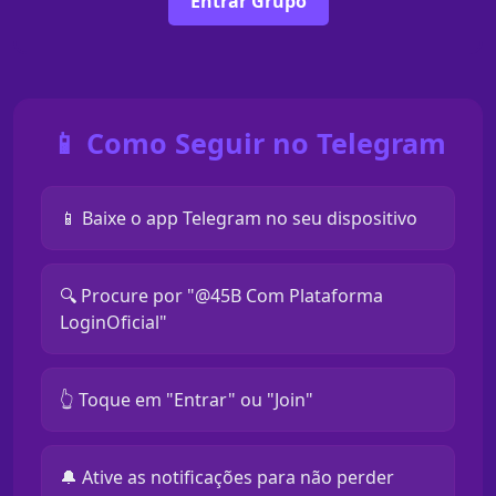
Entrar Grupo
📱 Como Seguir no Telegram
📱 Baixe o app Telegram no seu dispositivo
🔍 Procure por "@45B Com Plataforma
LoginOficial"
👆 Toque em "Entrar" ou "Join"
🔔 Ative as notificações para não perder