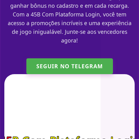
ganhar bônus no cadastro e em cada recarga.
Com a 45B Com Plataforma Login, você tem
acesso a promoções incríveis e uma experiência
de jogo inigualável. Junte-se aos vencedores
agora!
SEGUIR NO TELEGRAM