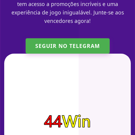
tem acesso a promoções incríveis e uma
experiência de jogo inigualável. Junte-se aos
vencedores agora!
SEGUIR NO TELEGRAM