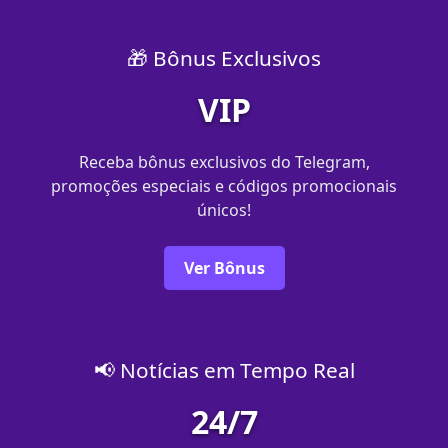
🎁 Bônus Exclusivos
VIP
Receba bônus exclusivos do Telegram,
promoções especiais e códigos promocionais
únicos!
Ver Bônus
📢 Notícias em Tempo Real
24/7