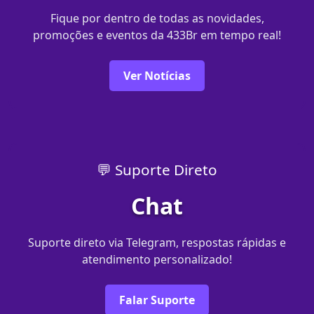
Fique por dentro de todas as novidades,
promoções e eventos da 433Br em tempo real!
Ver Notícias
💬 Suporte Direto
Chat
Suporte direto via Telegram, respostas rápidas e
atendimento personalizado!
Falar Suporte