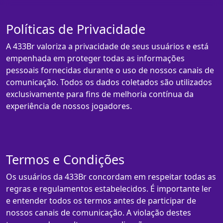
Políticas de Privacidade
A 433Br valoriza a privacidade de seus usuários e está
empenhada em proteger todas as informações
pessoais fornecidas durante o uso de nossos canais de
comunicação. Todos os dados coletados são utilizados
exclusivamente para fins de melhoria contínua da
experiência de nossos jogadores.
Termos e Condições
Os usuários da 433Br concordam em respeitar todas as
regras e regulamentos estabelecidos. É importante ler
e entender todos os termos antes de participar de
nossos canais de comunicação. A violação destes