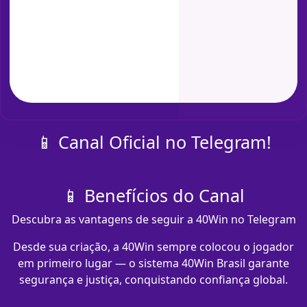
📱 Canal Oficial no Telegram!
📱 Benefícios do Canal
Descubra as vantagens de seguir a 40Win no Telegram
Desde sua criação, a 40Win sempre colocou o jogador
em primeiro lugar — o sistema 40Win Brasil garante
segurança e justiça, conquistando confiança global.