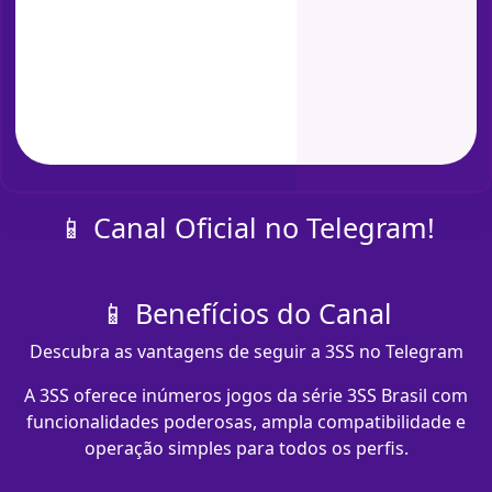
📱 Canal Oficial no Telegram!
📱 Benefícios do Canal
Descubra as vantagens de seguir a 3SS no Telegram
A 3SS oferece inúmeros jogos da série 3SS Brasil com
funcionalidades poderosas, ampla compatibilidade e
operação simples para todos os perfis.