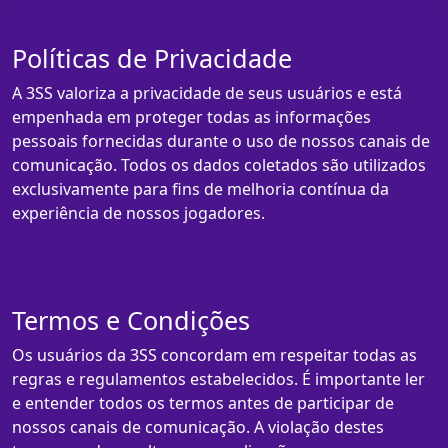
Políticas de Privacidade
A 3SS valoriza a privacidade de seus usuários e está
empenhada em proteger todas as informações
pessoais fornecidas durante o uso de nossos canais de
comunicação. Todos os dados coletados são utilizados
exclusivamente para fins de melhoria contínua da
experiência de nossos jogadores.
Termos e Condições
Os usuários da 3SS concordam em respeitar todas as
regras e regulamentos estabelecidos. É importante ler
e entender todos os termos antes de participar de
nossos canais de comunicação. A violação destes