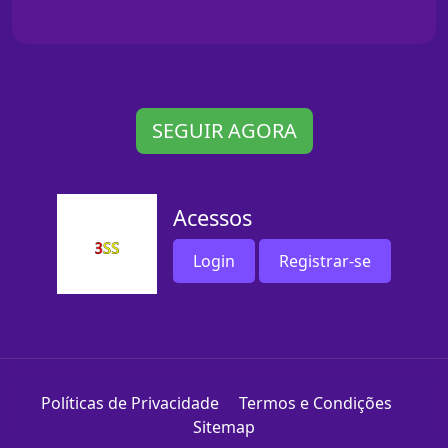
SEGUIR AGORA
Acessos
Login
Registrar-se
Políticas de Privacidade
Termos e Condições
Sitemap