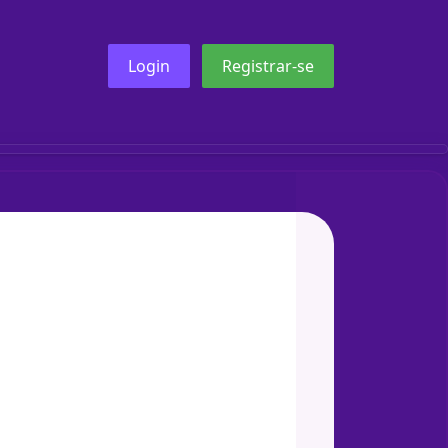
Login
Registrar-se