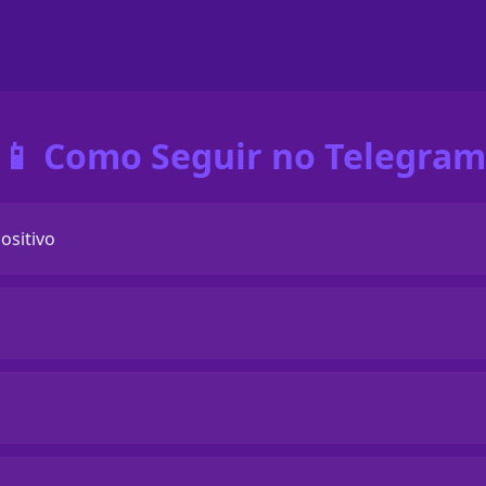
📱 Como Seguir no Telegram
ositivo