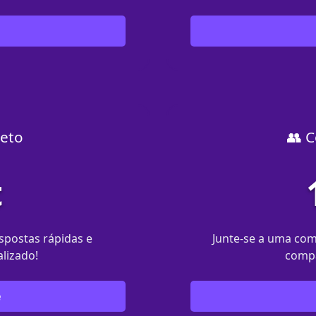
reto
👥 
t
espostas rápidas e
Junte-se a uma com
lizado!
compa
e