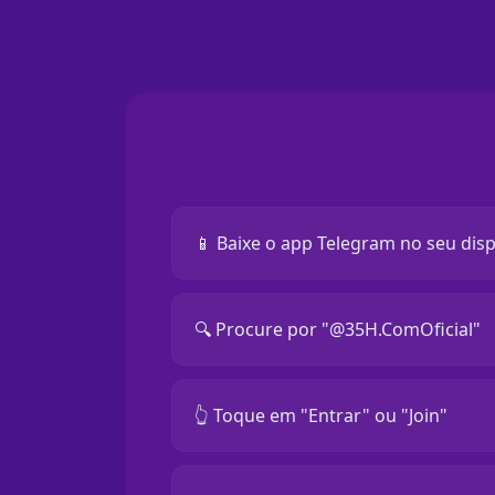
📱 Baixe o app Telegram no seu disp
🔍 Procure por "@35H.ComOficial"
👆 Toque em "Entrar" ou "Join"