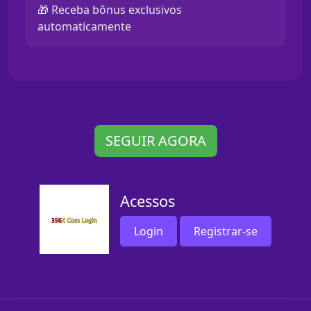
🎁 Receba bônus exclusivos
automaticamente
SEGUIR AGORA
Acessos
Login
Registrar-se