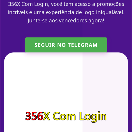
356X Com Login, você tem acesso a promoções
incríveis e uma experiência de jogo inigualável.
Junte-se aos vencedores agora!
SEGUIR NO TELEGRAM