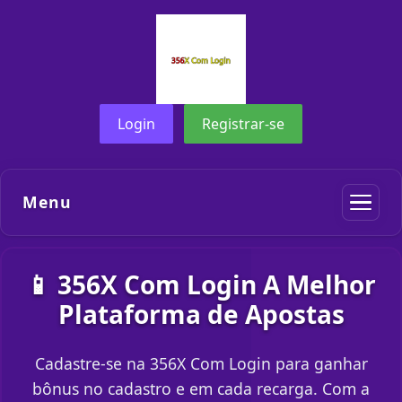
Login
Registrar-se
Menu
📱 356X Com Login A Melhor
Plataforma de Apostas
Cadastre-se na 356X Com Login para ganhar
bônus no cadastro e em cada recarga. Com a