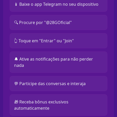
📱 Baixe o app Telegram no seu dispositivo
🔍 Procure por "@28GOficial"
👆 Toque em "Entrar" ou "Join"
🔔 Ative as notificações para não perder
nada
💬 Participe das conversas e interaja
🎁 Receba bônus exclusivos
automaticamente