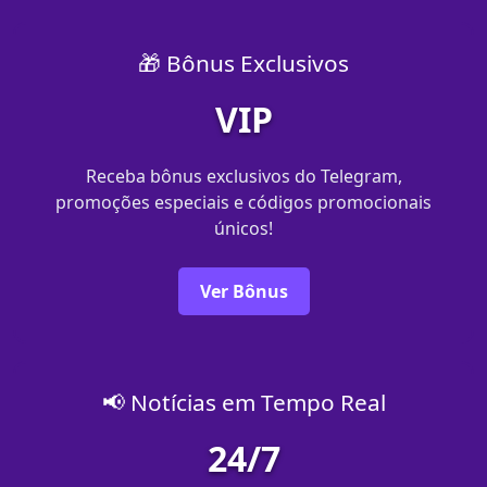
🎁 Bônus Exclusivos
VIP
Receba bônus exclusivos do Telegram,
promoções especiais e códigos promocionais
únicos!
Ver Bônus
📢 Notícias em Tempo Real
24/7