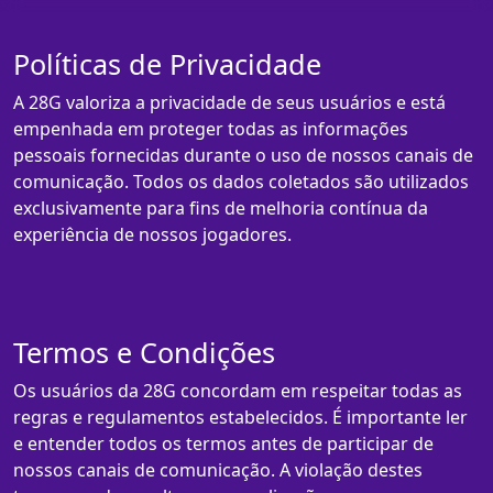
Políticas de Privacidade
A 28G valoriza a privacidade de seus usuários e está
empenhada em proteger todas as informações
pessoais fornecidas durante o uso de nossos canais de
comunicação. Todos os dados coletados são utilizados
exclusivamente para fins de melhoria contínua da
experiência de nossos jogadores.
Termos e Condições
Os usuários da 28G concordam em respeitar todas as
regras e regulamentos estabelecidos. É importante ler
e entender todos os termos antes de participar de
nossos canais de comunicação. A violação destes