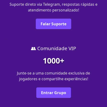
Suporte direto via Telegram, respostas rápidas e
atendimento personalizado!
Falar Suporte
👥 Comunidade VIP
1000+
Junte-se a uma comunidade exclusiva de
jogadores e compartilhe experiências!
Entrar Grupo