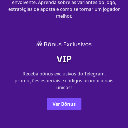
envolvente. Aprenda sobre as variantes do jogo,
estratégias de aposta e como se tornar um jogador
melhor.
🎁 Bônus Exclusivos
VIP
Receba bônus exclusivos do Telegram,
promoções especiais e códigos promocionais
únicos!
Ver Bônus