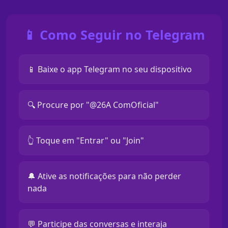
📱 Como Seguir no Telegram
📱 Baixe o app Telegram no seu dispositivo
🔍 Procure por "@26A ComOficial"
👆 Toque em "Entrar" ou "Join"
🔔 Ative as notificações para não perder
nada
💬 Participe das conversas e interaja