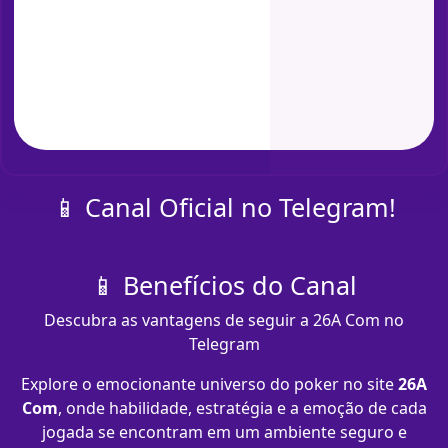
📱 Canal Oficial no Telegram!
📱 Benefícios do Canal
Descubra as vantagens de seguir a 26A Com no
Telegram
Explore o emocionante universo do poker no site
26A
Com
, onde habilidade, estratégia e a emoção de cada
jogada se encontram em um ambiente seguro e