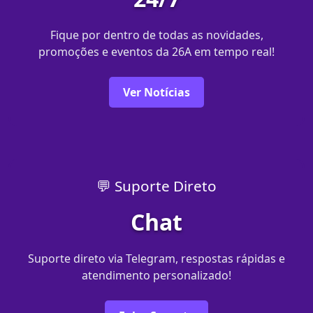
Fique por dentro de todas as novidades,
promoções e eventos da 26A em tempo real!
Ver Notícias
💬 Suporte Direto
Chat
Suporte direto via Telegram, respostas rápidas e
atendimento personalizado!