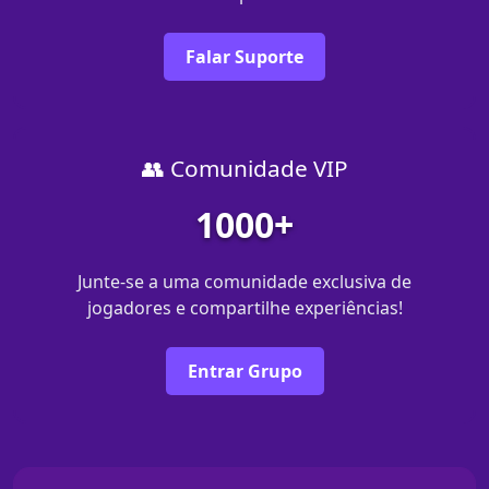
Falar Suporte
👥 Comunidade VIP
1000+
Junte-se a uma comunidade exclusiva de
jogadores e compartilhe experiências!
Entrar Grupo