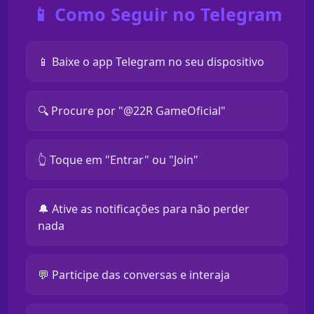
📱 Como Seguir no Telegram
📱 Baixe o app Telegram no seu dispositivo
🔍 Procure por "@22R GameOficial"
👆 Toque em "Entrar" ou "Join"
🔔 Ative as notificações para não perder
nada
💬 Participe das conversas e interaja