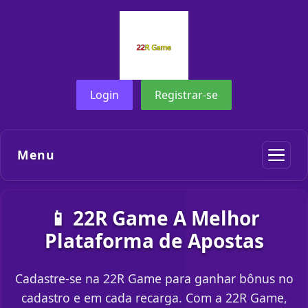
Login
Registrar-se
Menu
📱 22R Game A Melhor
Plataforma de Apostas
Cadastre-se na 22R Game para ganhar bônus no
cadastro e em cada recarga. Com a 22R Game,