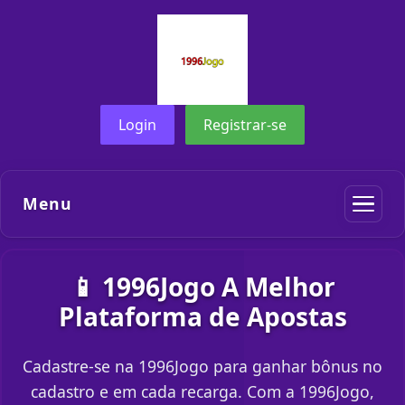
Login
Registrar-se
Menu
📱 1996Jogo A Melhor
Plataforma de Apostas
Cadastre-se na 1996Jogo para ganhar bônus no
cadastro e em cada recarga. Com a 1996Jogo,