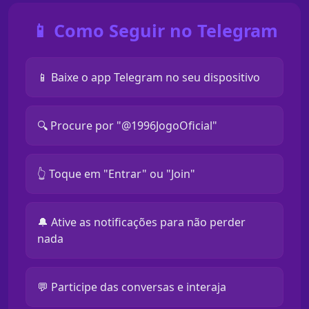
📱 Como Seguir no Telegram
📱 Baixe o app Telegram no seu dispositivo
🔍 Procure por "@1996JogoOficial"
👆 Toque em "Entrar" ou "Join"
🔔 Ative as notificações para não perder
nada
💬 Participe das conversas e interaja