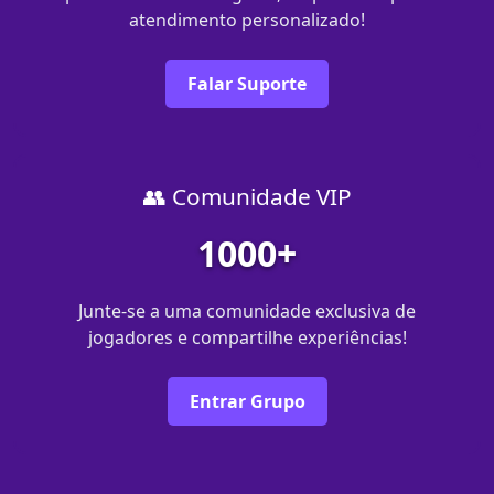
atendimento personalizado!
Falar Suporte
👥 Comunidade VIP
1000+
Junte-se a uma comunidade exclusiva de
jogadores e compartilhe experiências!
Entrar Grupo