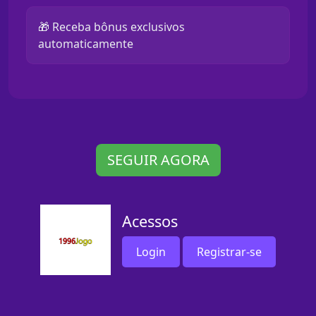
🎁 Receba bônus exclusivos
automaticamente
SEGUIR AGORA
Acessos
Login
Registrar-se