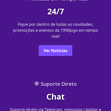
24/7
Fique por dentro de todas as novidades,
promoções e eventos da 1996Jogo em tempo
real!
Ver Notícias
💬 Suporte Direto
Chat
Suporte direto via Telegram, respostas rápidas e