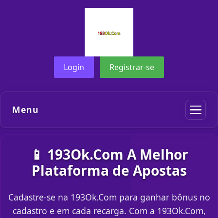
Login
Registrar-se
Menu
📱 193Ok.Com A Melhor
Plataforma de Apostas
Cadastre-se na 193Ok.Com para ganhar bônus no
cadastro e em cada recarga. Com a 193Ok.Com,