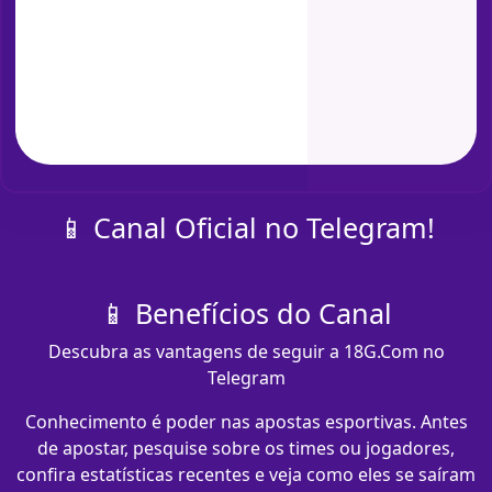
📱 Canal Oficial no Telegram!
📱 Benefícios do Canal
Descubra as vantagens de seguir a 18G.Com no
Telegram
Conhecimento é poder nas apostas esportivas. Antes
de apostar, pesquise sobre os times ou jogadores,
confira estatísticas recentes e veja como eles se saíram