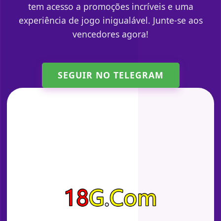
tem acesso a promoções incríveis e uma
experiência de jogo inigualável. Junte-se aos
vencedores agora!
SEGUIR NO TELEGRAM