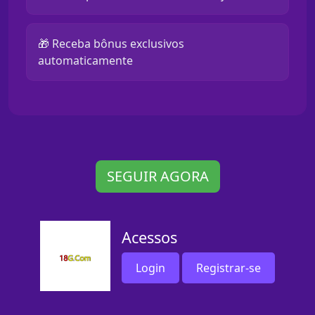
🎁 Receba bônus exclusivos
automaticamente
SEGUIR AGORA
Acessos
Login
Registrar-se