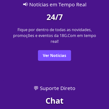
📢 Notícias em Tempo Real
24/7
Fique por dentro de todas as novidades,
promoções e eventos da 18G.Com em tempo
real!
Ver Notícias
💬 Suporte Direto
Chat