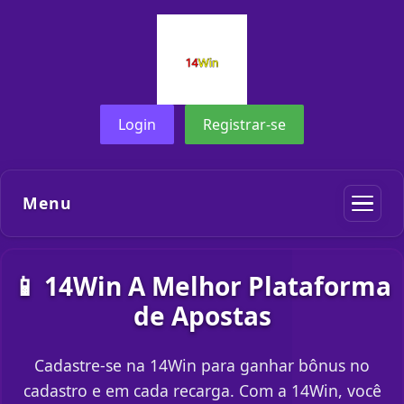
Login
Registrar-se
Menu
📱 14Win A Melhor Plataforma
de Apostas
Cadastre-se na 14Win para ganhar bônus no
cadastro e em cada recarga. Com a 14Win, você