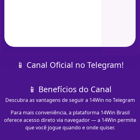
📱 Canal Oficial no Telegram!
📱 Benefícios do Canal
Descubra as vantagens de seguir a 14Win no Telegram
Para mais conveniência, a plataforma 14Win Brasil
oferece acesso direto via navegador — a 14Win permite
que você jogue quando e onde quiser.