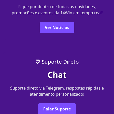
Fique por dentro de todas as novidades,
promoções e eventos da 14Win em tempo real!
Ver Notícias
💬 Suporte Direto
Chat
Suporte direto via Telegram, respostas rápidas e
atendimento personalizado!
Falar Suporte