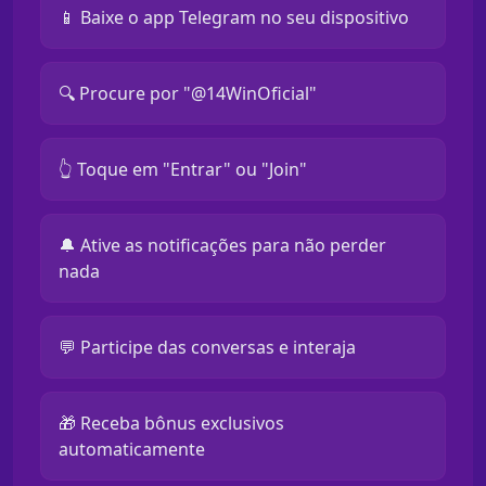
📱 Baixe o app Telegram no seu dispositivo
🔍 Procure por "@14WinOficial"
👆 Toque em "Entrar" ou "Join"
🔔 Ative as notificações para não perder
nada
💬 Participe das conversas e interaja
🎁 Receba bônus exclusivos
automaticamente