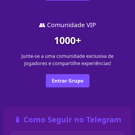
👥 Comunidade VIP
1000+
Junte-se a uma comunidade exclusiva de
jogadores e compartilhe experiências!
Entrar Grupo
📱 Como Seguir no Telegram