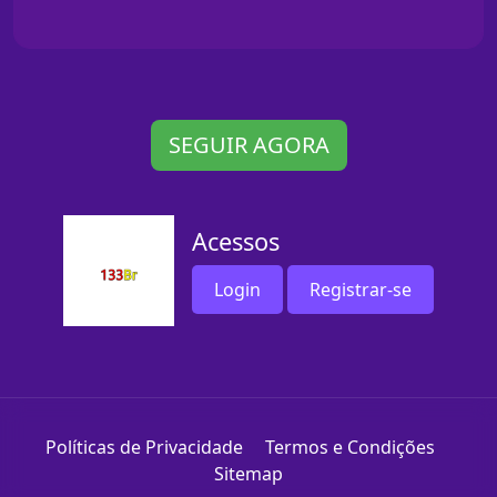
SEGUIR AGORA
Acessos
Login
Registrar-se
Políticas de Privacidade
Termos e Condições
Sitemap