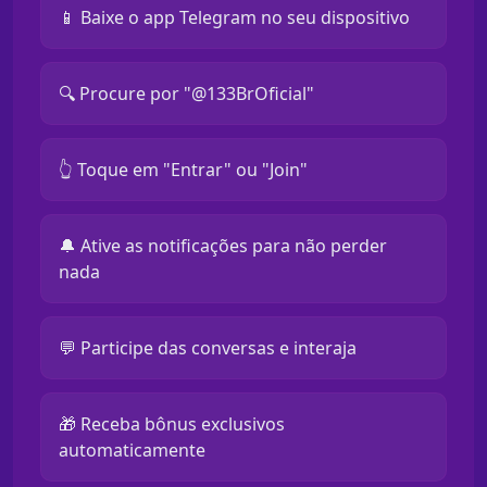
📱 Baixe o app Telegram no seu dispositivo
🔍 Procure por "@133BrOficial"
👆 Toque em "Entrar" ou "Join"
🔔 Ative as notificações para não perder
nada
💬 Participe das conversas e interaja
🎁 Receba bônus exclusivos
automaticamente