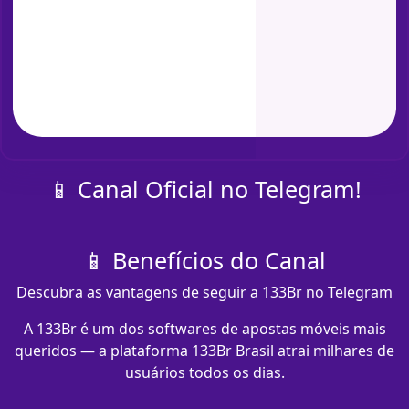
📱 Canal Oficial no Telegram!
📱 Benefícios do Canal
Descubra as vantagens de seguir a 133Br no Telegram
A 133Br é um dos softwares de apostas móveis mais
queridos — a plataforma 133Br Brasil atrai milhares de
usuários todos os dias.