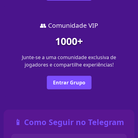
👥 Comunidade VIP
1000+
Junte-se a uma comunidade exclusiva de
jogadores e compartilhe experiências!
Entrar Grupo
📱 Como Seguir no Telegram