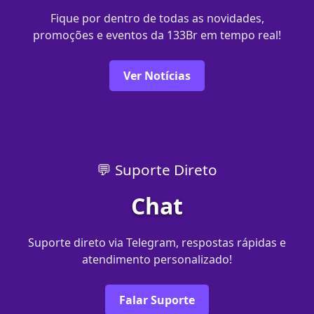
Fique por dentro de todas as novidades,
promoções e eventos da 133Br em tempo real!
Ver Notícias
💬 Suporte Direto
Chat
Suporte direto via Telegram, respostas rápidas e
atendimento personalizado!
Falar Suporte