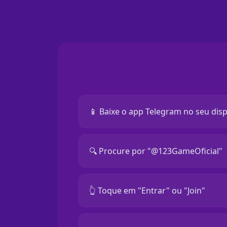
📱 Baixe o app Telegram no seu disp
🔍 Procure por "@123GameOficial"
👆 Toque em "Entrar" ou "Join"