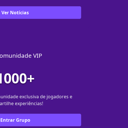
Ver Notícias
Comunidade VIP
1000+
unidade exclusiva de jogadores e
rtilhe experiências!
Entrar Grupo