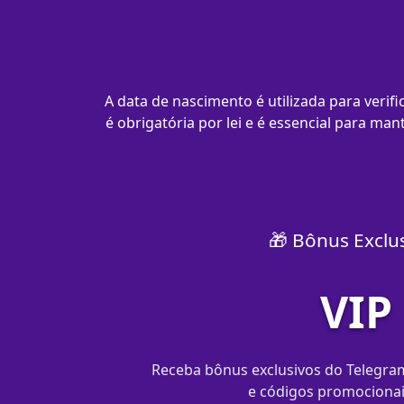
A data de nascimento é utilizada para verifi
é obrigatória por lei e é essencial para ma
🎁 Bônus Exclu
VIP
Receba bônus exclusivos do Telegra
e códigos promocionai