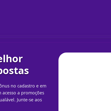
elhor
postas
ônus no cadastro e em
m acesso a promoções
ualável. Junte-se aos