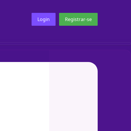
Login
Registrar-se