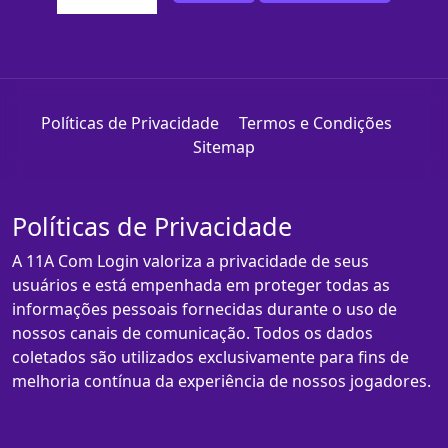
Políticas de Privacidade
Termos e Condições
Sitemap
Políticas de Privacidade
A 11A Com Login valoriza a privacidade de seus
usuários e está empenhada em proteger todas as
informações pessoais fornecidas durante o uso de
nossos canais de comunicação. Todos os dados
coletados são utilizados exclusivamente para fins de
melhoria contínua da experiência de nossos jogadores.