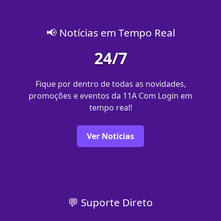
📢 Notícias em Tempo Real
24/7
Fique por dentro de todas as novidades,
promoções e eventos da 11A Com Login em
tempo real!
Ver Notícias
💬 Suporte Direto