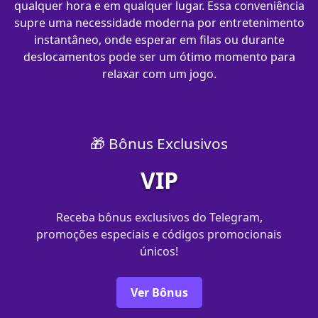
qualquer hora e em qualquer lugar. Essa conveniência
supre uma necessidade moderna por entretenimento
instantâneo, onde esperar em filas ou durante
deslocamentos pode ser um ótimo momento para
relaxar com um jogo.
🎁 Bônus Exclusivos
VIP
Receba bônus exclusivos do Telegram,
promoções especiais e códigos promocionais
únicos!
Ver Bônus